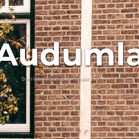
Auduml
Borrelen? Scroll dan naar beneden!